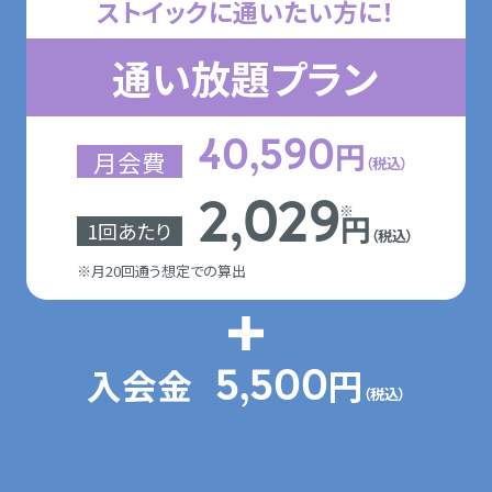
ストイックに通いたい方に！
通い放題プラン
円
40,590
月会費
（税込）
2,029
※
円
1回あたり
（税込）
※月20回通う想定での算出
入会金
円
5,500
（税込）