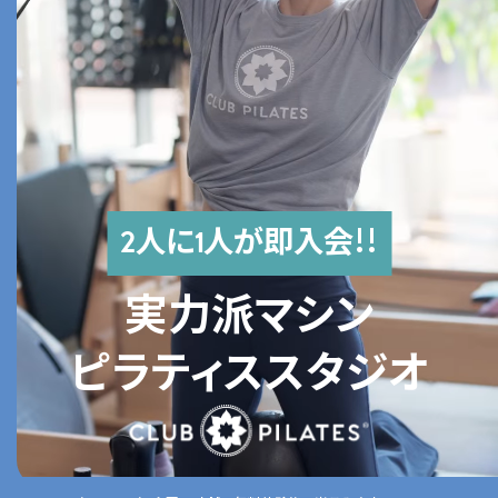
人に
人が即入会!!
2
1
実力派マシン
ピラティススタジオ