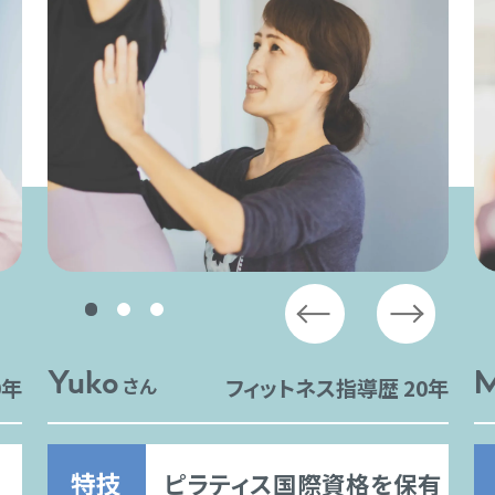
Yuko
M
0年
さん
フィットネス指導歴 20年
特技
ピラティス国際資格を保有