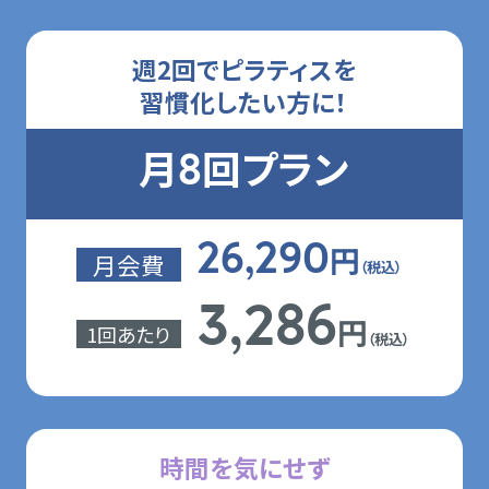
週2回でピラティスを
習慣化したい方に！
月
回プラン
8
円
26,290
月会費
（税込）
3,286
円
1回あたり
（税込）
時間を気にせず