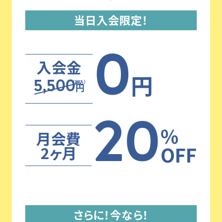
当日入会限定！
0
入会金
円
（税込）
5,500
円
20
%
月会費
OFF
2ヶ月
さらに！今なら！