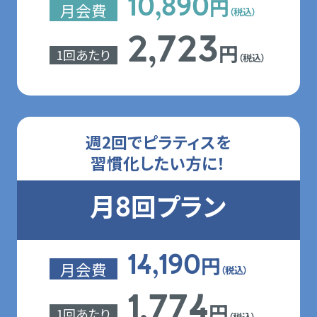
円
10,890
月会費
（税込）
2,723
円
1回あたり
（税込）
週2回でピラティスを
習慣化したい方に！
月
回プラン
8
円
14,190
月会費
（税込）
1,774
円
1回あたり
（税込）