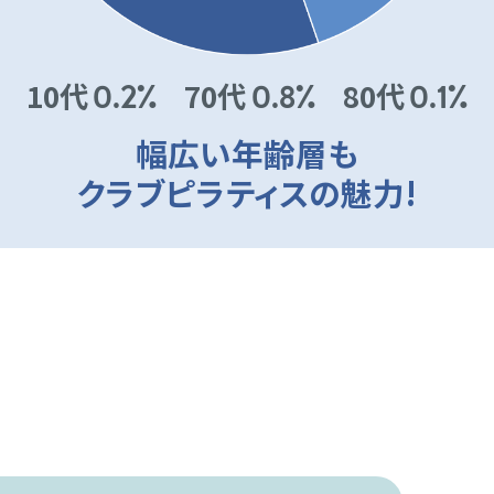
10代
70代
80代
0.2%
0.8%
0.1%
幅広い年齢層も
クラブピラティスの魅力!
\ 目的もさまざま /
世代別!ピラティスを
始めたきっかけ