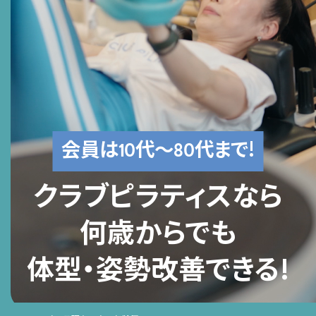
会員は
代〜
代まで!
10
80
クラブピラティスなら
何歳からでも
体型・姿勢改善できる!