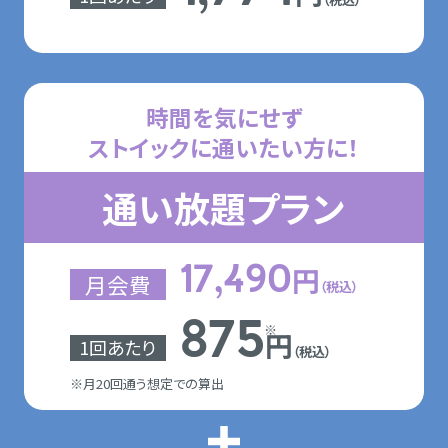
時間を気にせず
ストイックに通いたい方に！
通い放題プラン
円
17,490
月会費
（税込）
875
※
円
1回あたり
（税込）
※月20回通う想定での算出