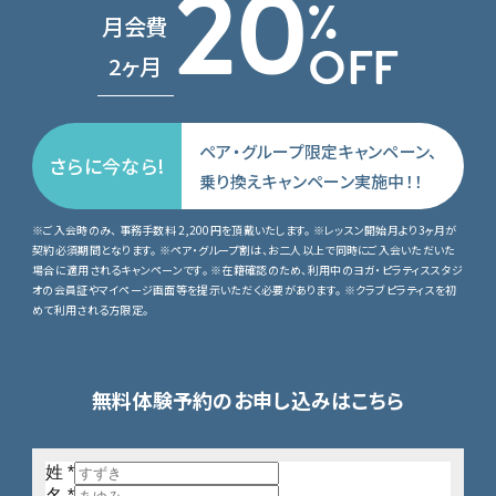
20
%
月会費
2ヶ月
OFF
ペア・グループ限定キャンペーン、
さらに今なら!
乗り換えキャンペーン実施中！！
※ご入会時のみ、 事務手数料 2,200円を頂戴いたします。 ※レッスン開始月より3ヶ月が
契約必須期間となります。 ※ペア・グループ割は、お二人以上で同時にご入会いただいた
場合に適用されるキャンペーンです。 ※在籍確認のため、利用中のヨガ・ピラティススタジ
オの会員証やマイページ画面等を提示いただく必要があります。 ※クラブピラティスを初
めて利用される方限定。
無料体験予約のお申し込みはこちら