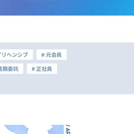
プリヘンシブ
# 元会員
 業務委託
# 正社員