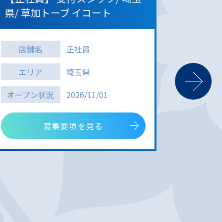
県/ 草加トーブ イコート
ー/ 埼
ト
店舗名
正社員
店舗
エリア
埼玉県
エリ
オープン状況
2026/11/01
オープ
募集要項を見る