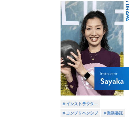
/ URAW
Instructor
Sayaka
# インストラクター
# コンプリヘンシブ
# 業務委託