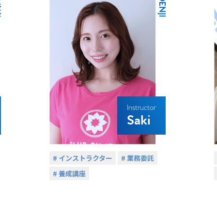
A
/ KOENJI
Instructor
Saki
# インストラクター
# 業務委託
# 養成講座