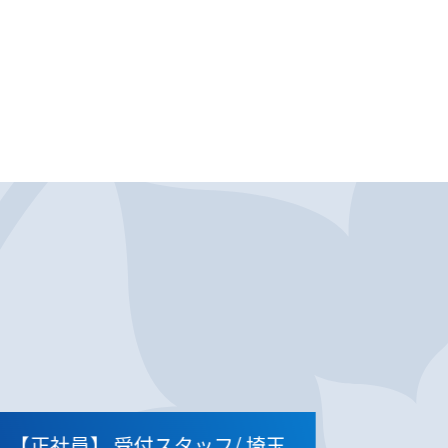
【正社員】
受付スタッフ/ 埼玉
【業務