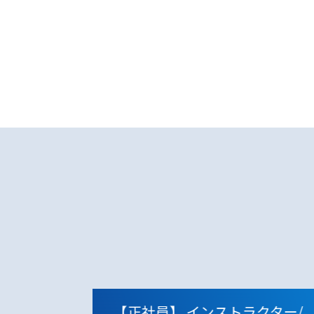
クター/
【正社員】
インストラクター/