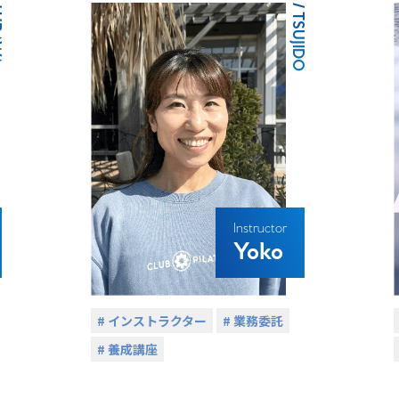
A
/ TSUJIDO
Instructor
Yoko
# インストラクター
# 業務委託
# 養成講座