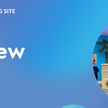
G SITE
iew