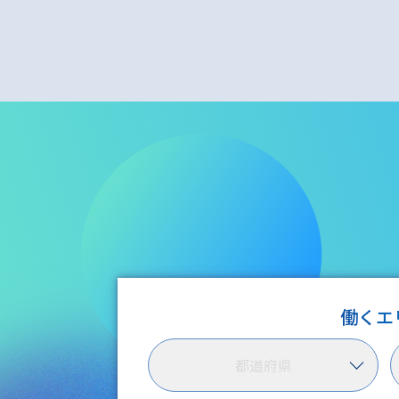
働くエ
都道府県