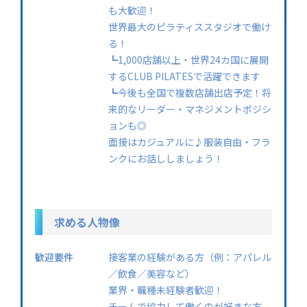
も大歓迎！
世界最大のピラティススタジオで働け
る！
┗1,000店舗以上・世界24カ国に展開
するCLUB PILATESで活躍できます
┗今後も全国で複数店舗出店予定！将
来的なリーダー・マネジメントポジシ
ョンも◎
面接はカジュアルに♪服装自由・フラ
ンクにお話ししましょう！
求める人物像
歓迎要件
接客業の経験がある方（例：アパレル
／飲食／美容など）
業界・職種未経験者歓迎！
チームで協力して働くのが好きな方