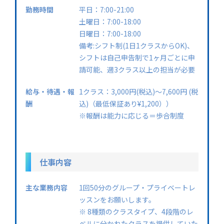
勤務時間
平日：7:00-21:00
土曜日：7:00-18:00
日曜日：7:00-18:00
備考:シフト制(1⽇1クラスからOK)、
シフトは⾃⼰申告制で1ヶ⽉ごとに申
請可能、週3クラス以上の担当が必要
給与・待遇・報
1クラス：3,000円(税込)〜7,600円 (税
酬
込)（最低保証あり¥1,200））
※報酬は能力に応じる＝歩合制度
仕事内容
主な業務内容
1回50分のグループ・プライベートレ
ッスンをお願いします。
※ 8種類のクラスタイプ、4段階のレ
ベルに分かれたクラスを提供していた