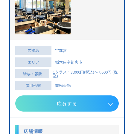
店舗名
宇都宮
エリア
栃木県宇都宮市
1クラス：3,000円(税込)〜7,600円 (税
給与・報酬
込)
雇用形態
業務委託
応募する
店舗情報