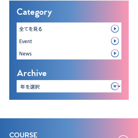
Category
全てを見る
Event
News
Archive
COURSE