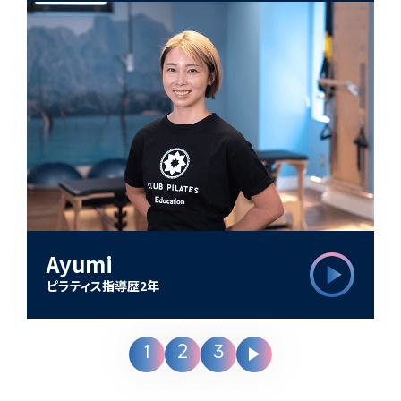
Ayumi
ピラティス指導歴2年
1
2
3