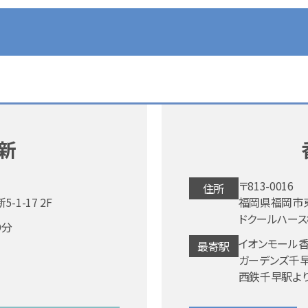
新
〒813-0016
住所
1-17 2F
福岡県福岡市東
ドクールハース
9分
イオンモール香
最寄駅
ガーデンズ千早
西鉄千早駅より