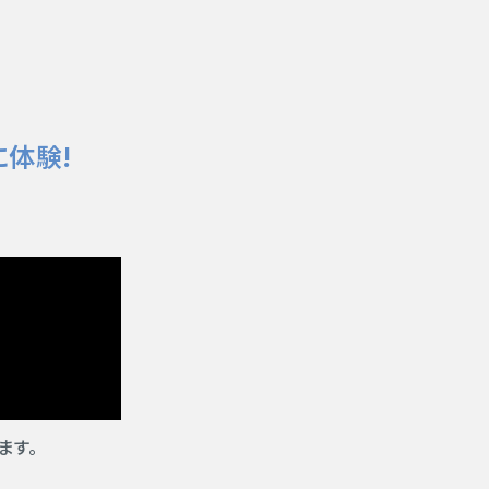
に体験!
ます。