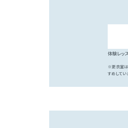
体験レッ
※更衣室は
すめしてい